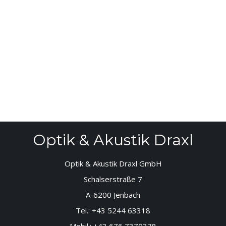
Optik & Akustik Draxl
Optik & Akustik Draxl GmbH
Schalserstraße 7
A-6200 Jenbach
Tel.:
+43 5244 63318
Mobil.:
+43 676 7370378